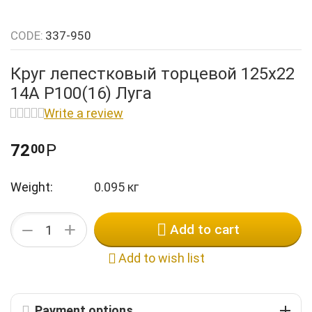
CODE:
337-950
Круг лепестковый торцевой 125х22
14А Р100(16) Луга
Write a review
72
Р
00
Weight:
0.095 кг
+
−
Add to cart
Add to wish list
Payment options