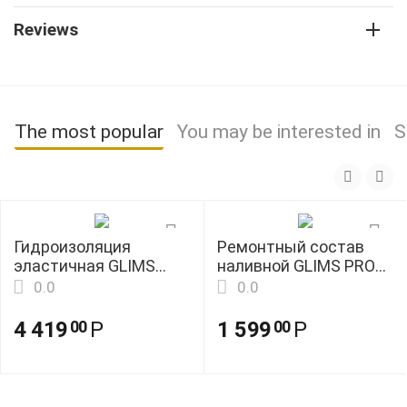
Reviews
The most popular
You may be interested in
S
Гидроизоляция
Ремонтный состав
эластичная GLIMS
наливной GLIMS PRO
ВодоSTOP Elastic 1K
CRF-60 25кг
0.0
0.0
14кг
4 419
Р
1 599
Р
00
00