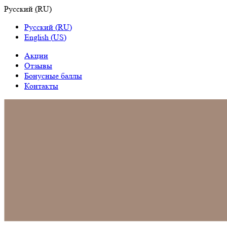
Русский
(
RU
)
Русский
(
RU
)
English
(
US
)
Акции
Отзывы
Бонусные баллы
Контакты