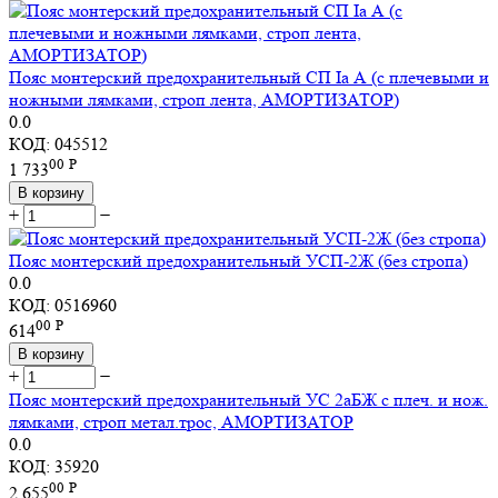
Пояс монтерский предохранительный СП Ia А (с плечевыми и
ножными лямками, строп лента, АМОРТИЗАТОР)
0.0
КОД:
045512
00
Р
1 733
В корзину
+
−
Пояс монтерский предохранительный УСП-2Ж (без стропа)
0.0
КОД:
0516960
00
Р
614
В корзину
+
−
Пояс монтерский предохранительный УС 2аБЖ с плеч. и нож.
лямками, строп метал.трос, АМОРТИЗАТОР
0.0
КОД:
35920
00
Р
2 655