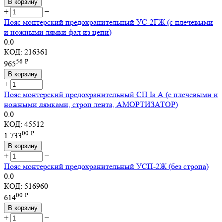
В корзину
+
−
Пояс монтерский предохранительный УС-2ГЖ (с плечевыми
и ножными лямки фал из цепи)
0.0
КОД:
216361
56
Р
965
В корзину
+
−
Пояс монтерский предохранительный СП Ia А (с плечевыми и
ножными лямками, строп лента, АМОРТИЗАТОР)
0.0
КОД:
45512
00
Р
1 733
В корзину
+
−
Пояс монтерский предохранительный УСП-2Ж (без стропа)
0.0
КОД:
516960
00
Р
614
В корзину
+
−