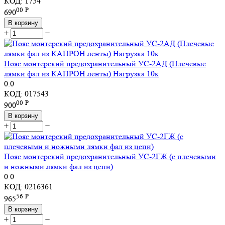
КОД:
1754
00
Р
690
В корзину
+
−
Пояс монтерский предохранительный УС-2АД (Плечевые
лямки фал из КАПРОН.ленты) Нагрузка 10к
0.0
КОД:
017543
00
Р
900
В корзину
+
−
Пояс монтерский предохранительный УС-2ГЖ (с плечевыми
и ножными лямки фал из цепи)
0.0
КОД:
0216361
56
Р
965
В корзину
+
−