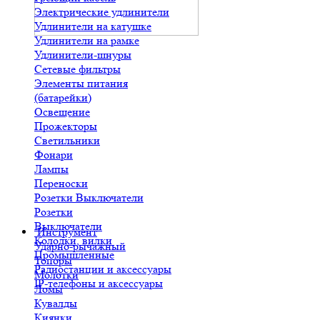
Электрические удлинители
Удлинители на катушке
Удлинители на рамке
Удлинители-шнуры
Сетевые фильтры
Элементы питания
(батарейки)
Освещение
Прожекторы
Светильники
Фонари
Лампы
Переноски
Розетки Выключатели
Розетки
Выключатели
Инструмент
Колодки, вилки
Ударно-рычажный
Промышленные
Топоры
Радиостанции и аксессуары
Молотки
IP-телефоны и аксессуары
Ломы
Кувалды
Киянки