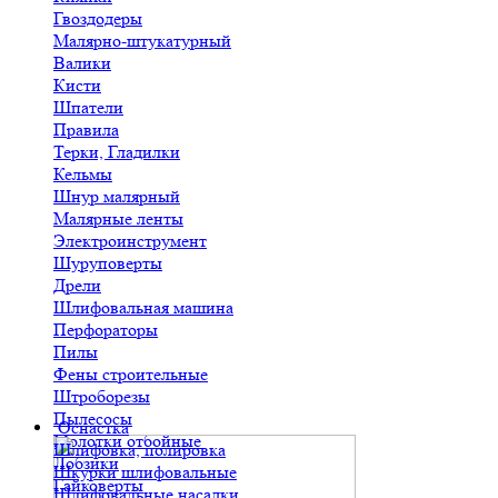
Гвоздодеры
Малярно-штукатурный
Валики
Кисти
Шпатели
Правила
Терки, Гладилки
Кельмы
Шнур малярный
Малярные ленты
Электроинструмент
Шуруповерты
Дрели
Шлифовальная машина
Перфораторы
Пилы
Фены строительные
Штроборезы
Пылесосы
Оснастка
Молотки отбойные
Шлифовка, полировка
Лобзики
Шкурки шлифовальные
Гайковерты
Шлифовальные насадки