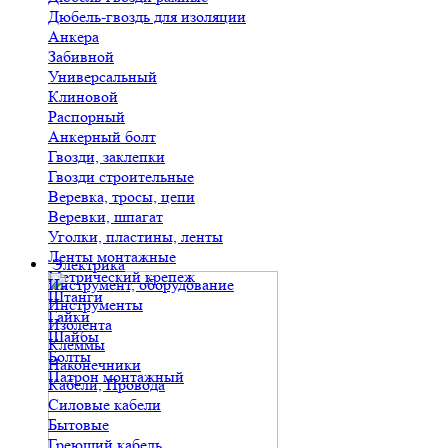
Дюбель-гвоздь для изоляции
Анкера
Забивной
Универсальный
Клиновой
Распорный
Анкерный болт
Гвозди, заклепки
Гвозди строительные
Веревка, тросы, цепи
Веревки, шпагат
Уголки, пластины, ленты
Ленты монтажные
Электрика
Метрический крепеж
Инструмент, оборудование
Штанги
Инструменты
Гайки
Изолента
Шайбы
Клеммы
Болты
Наконечники
Патрон монтажный
Кабели, Провода
Силовые кабели
Бытовые
Греющий кабель