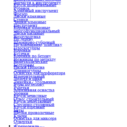
Запчасти к инструменту
Круги шлифовальные
Рубанок
Алмазный инструмент
Фрезер
Диски алмазные
Станки
Чашки алмазные
Инструмент
Коронки алмазные
многофункциональный
Диски пильные
Воздуходувка
По дереву
Шарнирно-губцевый
По алюминию, пластику
Плоскогубцы
Коронки
Кусачки
Коронки по бетону
Ножницы по металлу
Биметаллические
Болторезы
Пилки Полотна
Длинногубцы
Оснастка для перфоратора
Измерительный
Долота и пики
Линейки / Угольники
Буры по бетону
Рулетки
Абразивная оснастка
Уровни
Круги зачистные
Отвес строительный
Круги лепестковые
Слесарно-столярный
Круги отрезные
Биты
Щетки проволочные
Ключи
Оснастка для миксера
Отвертки
Спецодежда