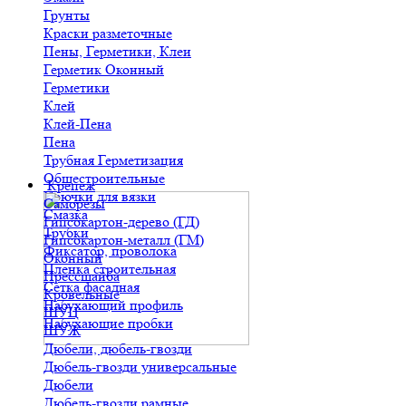
Грунты
Краски разметочные
Пены, Герметики, Клеи
Герметик Оконный
Герметики
Клей
Клей-Пена
Пена
Трубная Герметизация
Общестроительные
Крепеж
Крючки для вязки
Саморезы
Смазка
Гипсокартон-дерево (ГД)
Трубки
Гипсокартон-металл (ГМ)
Фиксатор, проволока
Оконный
Пленка строительная
Прессшайба
Сетка фасадная
Кровельные
Набухающий профиль
ШУЦ
Набухающие пробки
ШУЖ
Дюбели, дюбель-гвозди
Дюбель-гвозди универсальные
Дюбели
Дюбель-гвозди рамные