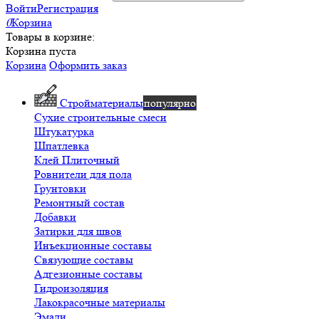
Войти
Регистрация
0
Корзина
Товары в корзине:
Корзина пуста
Корзина
Оформить заказ
Стройматериалы
популярно
Сухие строительные смеси
Штукатурка
Шпатлевка
Клей Плиточный
Ровнители для пола
Грунтовки
Ремонтный состав
Добавки
Затирки для швов
Инъекционные составы
Связующие составы
Адгезионные составы
Гидроизоляция
Лакокрасочные материалы
Эмали