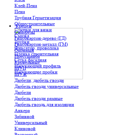
Клей-Пена
Пена
Трубная Герметизация
Общестроительные
Крепеж
Крючки для вязки
Саморезы
Смазка
Гипсокартон-дерево (ГД)
Трубки
Гипсокартон-металл (ГМ)
Фиксатор, проволока
Оконный
Пленка строительная
Прессшайба
Сетка фасадная
Кровельные
Набухающий профиль
ШУЦ
Набухающие пробки
ШУЖ
Дюбели, дюбель-гвозди
Дюбель-гвозди универсальные
Дюбели
Дюбель-гвозди рамные
Дюбель-гвоздь для изоляции
Анкера
Забивной
Универсальный
Клиновой
Распорный