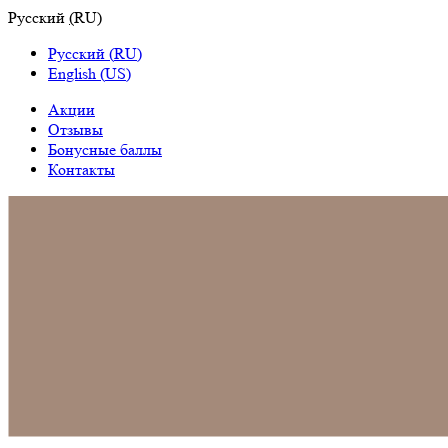
Русский
(
RU
)
Русский
(
RU
)
English
(
US
)
Акции
Отзывы
Бонусные баллы
Контакты