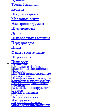
Терки, Гладилки
Кельмы
Шнур малярный
Малярные ленты
Электроинструмент
Шуруповерты
Дрели
Шлифовальная машина
Перфораторы
Пилы
Фены строительные
Штроборезы
Пылесосы
Оснастка
Молотки отбойные
Шлифовка, полировка
Лобзики
Шкурки шлифовальные
Гайковерты
Шлифовальные насадки
Запчасти к инструменту
Круги шлифовальные
Рубанок
Алмазный инструмент
Фрезер
Диски алмазные
Станки
Чашки алмазные
Инструмент
Коронки алмазные
многофункциональный
Диски пильные