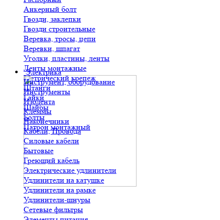
Анкерный болт
Гвозди, заклепки
Гвозди строительные
Веревка, тросы, цепи
Веревки, шпагат
Уголки, пластины, ленты
Ленты монтажные
Электрика
Метрический крепеж
Инструмент, оборудование
Штанги
Инструменты
Гайки
Изолента
Шайбы
Клеммы
Болты
Наконечники
Патрон монтажный
Кабели, Провода
Силовые кабели
Бытовые
Греющий кабель
Электрические удлинители
Удлинители на катушке
Удлинители на рамке
Удлинители-шнуры
Сетевые фильтры
Элементы питания