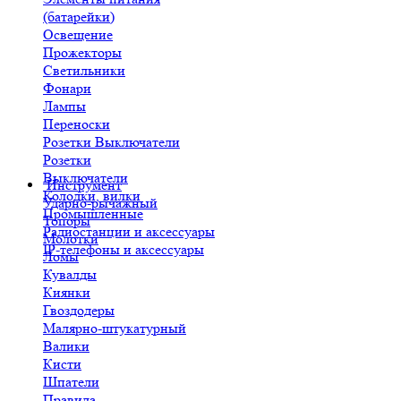
(батарейки)
Освещение
Прожекторы
Светильники
Фонари
Лампы
Переноски
Розетки Выключатели
Розетки
Выключатели
Инструмент
Колодки, вилки
Ударно-рычажный
Промышленные
Топоры
Радиостанции и аксессуары
Молотки
IP-телефоны и аксессуары
Ломы
Кувалды
Киянки
Гвоздодеры
Малярно-штукатурный
Валики
Кисти
Шпатели
Правила