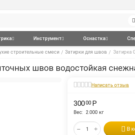
трика
Инструмент
Оснастка
Сп
ухие строительные смеси
Затирки для швов
Затирка 
/
/
иточных швов водостойкая снежна
Написать отзыв
300
Р
00
Вес:
2.000 кг
+
−
В к