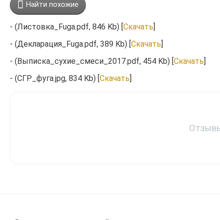
Найти похожие
- (Листовка_Fuga.pdf, 846 Kb) [
Скачать
]
- (Декларация_Fuga.pdf, 389 Kb) [
Скачать
]
- (Выписка_сухие_смеси_2017.pdf, 454 Kb) [
Скачать
]
- (СГР_фуга.jpg, 834 Kb) [
Скачать
]
Отзывы