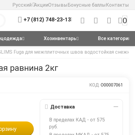
Русский
Акции
Отзывы
Бонусные баллы
Контакты
0
+7 (812) 748-23-13
ецодежда
Хозинвентарь
Все категории
GLIMS Fuga для межплиточных швов водостойкая снежная
я равнина 2кг
КОД:
О00007061
Доставка
В пределах КАД - от 575
руб.
орзину
В пределах МКАД - от 575