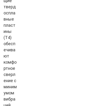
щие
тверд
оспла
вные
пласт
ины
(T4)
обесп
ечива
ют
комфо
ртное
сверл
ение с
миним
умом
вибра
ций,