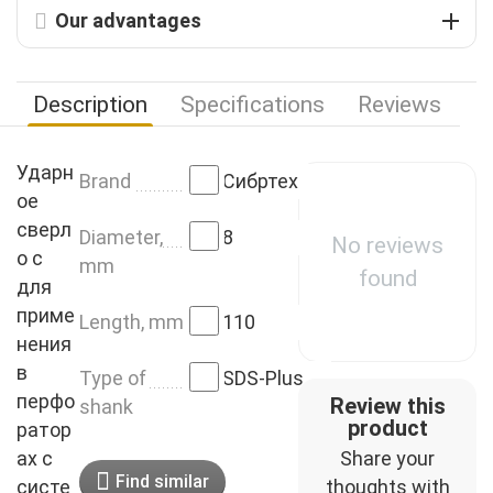
Our advantages
Description
Specifications
Reviews
Ударн
Brand
Сибртех
ое
сверл
Diameter,
8
No reviews
о с
mm
found
для
приме
Length, mm
110
нения
в
Type of
SDS-Plus
перфо
Review this
shank
product
ратор
ах с
Share your
Find similar
систе
thoughts with