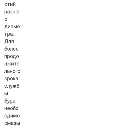
стий
разног
о
диаме
тра.
Для
более
продо
лжите
льного
срока
служб
ы
бура,
необх
одимо
смазы