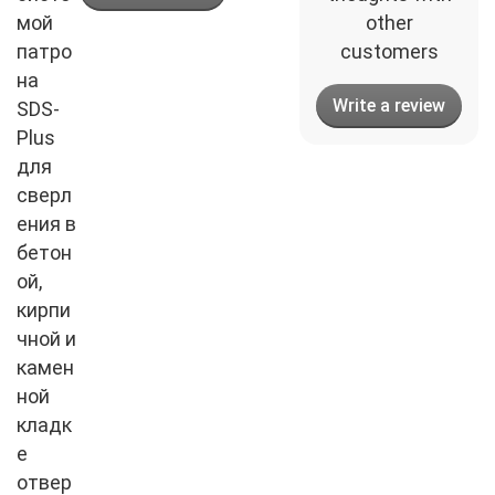
мой
other
патро
customers
на
Write a review
SDS-
Plus
для
сверл
ения в
бетон
ой,
кирпи
чной и
камен
ной
кладк
е
отвер