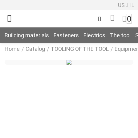
US
0
Building materials
Fasteners
Electrics
The tool
S
Home
Catalog
TOOLING OF THE TOOL
Equipment
/
/
/
k
k
n
k
n
k
n
k
n