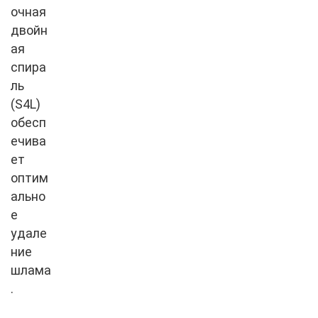
очная
двойн
ая
спира
ль
(S4L)
обесп
ечива
ет
оптим
ально
е
удале
ние
шлама
.