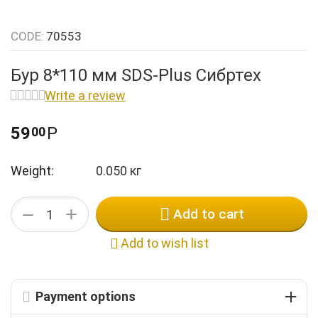
k
n
k
n
CODE:
70553
k
n
k
Бур 8*110 мм SDS-Plus Сибртех
n
k
Write a review
n
n
59
Р
00
Weight:
0.050 кг
+
−
Add to cart
Add to wish list
Payment options