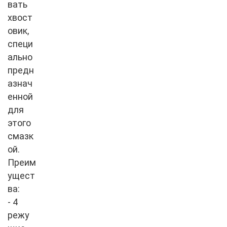
вать
хвост
овик,
специ
ально
предн
азнач
енной
для
этого
смазк
ой.
Преим
ущест
ва:
- 4
режу